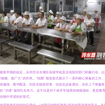
着新学期的临近，永州市冷水滩区各级学校及活动组织部门积极行动，以
尽精微、致广大” 的作风，“组图” 视觉形式展示了一系列精心筹备的工作
舍修缮、图书配送，到安全隐患排查、信息化设备调试，全区上下将服务
的 “功课” 做得扎实有力。这不仅是对个体开学场景的细致描绘，更是教
业稳中求进的好形式。
此开学准备的交响乐章中，“大型活动组织服务”成为创新承接的亮点。各