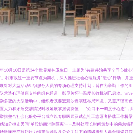
年10月10日是第34个世界精神卫生日，主题为“共建共治共享？同心健心
”。我市以这一重要节点为契机，深入推进社会心理服务“暖心”行动，并
展针对大型活动组织服务人员的专项心理支持计划，旨在为辛勤工作的组
队营造心理健康支持的绿色通道，彰显关怀与温度长效机制已启动。\n\n
杂多变的大型活动中，组织者既要宏观沙盘演练布局环境，又需严谨高负
置人力和矛盾交涉情况时段延展掌握切换值——“众口不一调度于心态”，
举措整合社会化服务平台成立以专职医师及试点社工志愿者搭载工作桥梁
感知分担走民间“单段协商消除隔离”——及时处理长时间策划中的倦怠错
妙微澜应变技巧压力锚定瓶颈以及公众关注下的情绪抖动人群合理切好疲