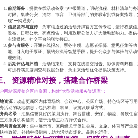
前期筹备
：提供在线活动备案与申报通道，明确流程、材料清单与办
时限。集成公安、消防、市容、卫健等部门的并联审批或备案指导，
现“一网通办”。
信息发布与宣传
：为审核通过的活动开辟官方宣传专栏，进行权威信
发布、日程公示、亮点预告，利用政府公信力扩大活动影响力。提供
主流媒体、社交平台的联动接口。
参与者服务
：开通在线报名、票务申领、志愿者招募、意见征集等功
能。引入电子票证、预约分流等智慧手段，提升公众参与体验与活动
理效能。
后期评估与归档
：活动结束后，支持在线提交报告、影像资料归档，
可进行满意度调查与数据分析，为未来活动优化提供决策支持。
三、 资源精准对接，搭建合作桥梁
户网站深度整合区内资源，构建“大型活动服务资源库”：
地资源
：动态更新区内体育场馆、会议中心、公园广场、特色街区等可用
办活动的场地信息，包括档期、容量、设施及联系方式。
务商名录
：汇集信誉良好的策划执行、舞台搭建、安保、物流、餐饮住宿
三方服务机构信息，便于活动主办方择优合作。
策与资金支持
：集中展示市、区两级关于促进会展、文旅、体育等产业发
扶持政策、补贴申报指南，助力活动市场化、品牌化运作。