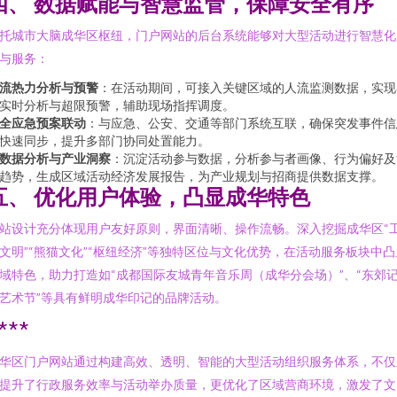
四、 数据赋能与智慧监管，保障安全有序
托城市大脑成华区枢纽，门户网站的后台系统能够对大型活动进行智慧化
与服务：
流热力分析与预警
：在活动期间，可接入关键区域的人流监测数据，实现
实时分析与超限预警，辅助现场指挥调度。
全应急预案联动
：与应急、公安、交通等部门系统互联，确保突发事件信
快速同步，提升多部门协同处置能力。
数据分析与产业洞察
：沉淀活动参与数据，分析参与者画像、行为偏好及
趋势，生成区域活动经济发展报告，为产业规划与招商提供数据支撑。
五、 优化用户体验，凸显成华特色
站设计充分体现用户友好原则，界面清晰、操作流畅。深入挖掘成华区“
文明”“熊猫文化”“枢纽经济”等独特区位与文化优势，在活动服务板块中凸
域特色，助力打造如“成都国际友城青年音乐周（成华分会场）”、“东郊
艺术节”等具有鲜明成华印记的品牌活动。
***
华区门户网站通过构建高效、透明、智能的大型活动组织服务体系，不仅
提升了行政服务效率与活动举办质量，更优化了区域营商环境，激发了文